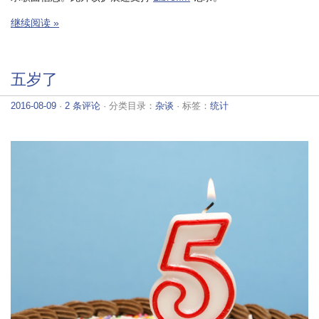
继续阅读 »
五岁了
2016-08-09
·
2 条评论
· 分类目录：
杂谈
· 标签：
统计