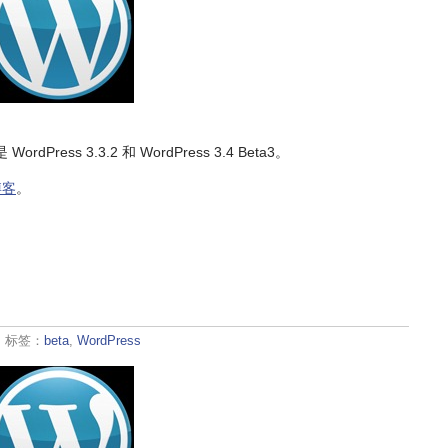
ress 3.3.2 和 WordPress 3.4 Beta3。
博客
。
· 标签：
beta
,
WordPress