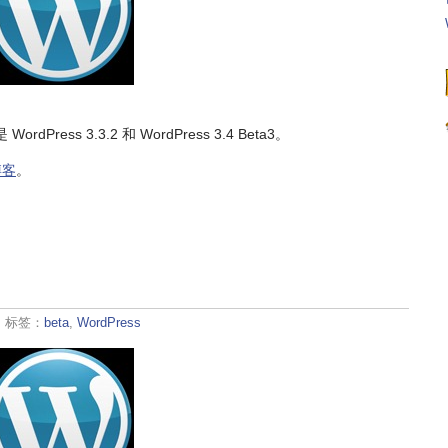
ress 3.3.2 和 WordPress 3.4 Beta3。
博客
。
· 标签：
beta
,
WordPress