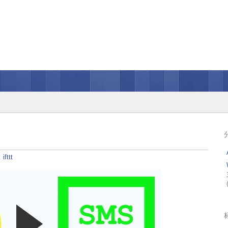
：
ifttt